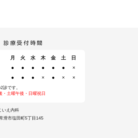
診療受付時間
月
火
水
木
金
土
日
●
●
●
●
●
●
×
●
●
●
×
●
×
×
の2診です。
後・土曜午後・日曜祝日
こいえ内科
知県常滑市塩田町5丁目145