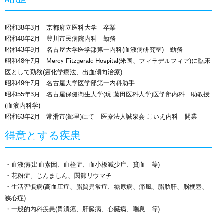
昭和38年3月 京都府立医科大学 卒業
昭和40年2月 豊川市民病院内科 勤務
昭和43年9月 名古屋大学医学部第一内科(血液病研究室) 勤務
昭和48年7月 Mercy Fitzgerald Hospital(米国、フィラデルフィア)に臨床
医として勤務(癌化学療法、出血傾向治療)
昭和49年7月 名古屋大学医学部第一内科助手
昭和55年3月 名古屋保健衛生大学(現 藤田医科大学)医学部内科 助教授
(血液内科学)
昭和63年2月 常滑市(郷里)にて 医療法人誠泉会 こいえ内科 開業
得意とする疾患
・血液病(出血素因、血栓症、血小板減少症、貧血 等)
・花粉症、じんましん、関節リウマチ
・生活習慣病(高血圧症、脂質異常症、糖尿病、痛風、脂肪肝、脳梗塞、
狭心症)
・一般的内科疾患(胃潰瘍、肝臓病、心臓病、喘息 等)