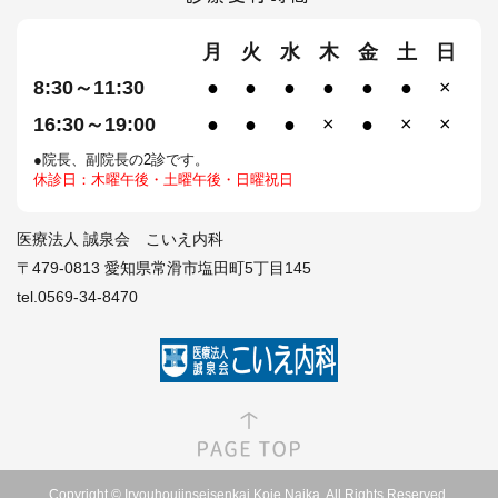
月
火
水
木
金
土
日
8:30～11:30
●
●
●
●
●
●
×
16:30～19:00
●
●
●
×
●
×
×
●院長、副院長の2診です。
休診日：木曜午後・土曜午後・日曜祝日
医療法人 誠泉会 こいえ内科
〒479-0813 愛知県常滑市塩田町5丁目145
tel.0569-34-8470
Copyright © Iryouhoujinseisenkai Koie Naika. All Rights Reserved.