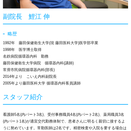
副院長 鯉江 伸
略歴
1992年 藤田保健衛生大学(現 藤田医科大学)医学部卒業
1998年 医学博士取得
名鉄病院循環器内科 勤務
藤田保健衛生大学病院 循環器内科(講師)
常滑市民病院循環器内科(部長)
2014年より こいえ内科副院長
2005年より藤田医科大学 循環器内科客員講師
スタッフ紹介
看護師5名(内パート3名)、受付事務職員4名(内パート2名)、薬局職員3名
(内パート1名)が適宜交代勤務体制で、患者さんに明るく親切に接するよ
うに努めています。常勤医師は2名です。精密検査や入院を要する場合は