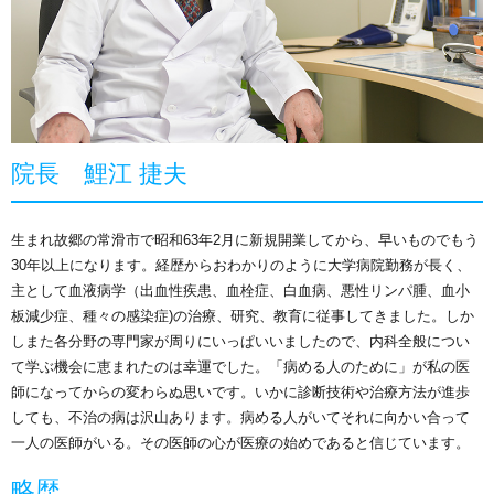
院長 鯉江 捷夫
生まれ故郷の常滑市で昭和63年2月に新規開業してから、早いものでもう
30年以上になります。経歴からおわかりのように大学病院勤務が長く、
主として血液病学（出血性疾患、血栓症、白血病、悪性リンパ腫、血小
板減少症、種々の感染症)の治療、研究、教育に従事してきました。しか
しまた各分野の専門家が周りにいっぱいいましたので、内科全般につい
て学ぶ機会に恵まれたのは幸運でした。「病める人のために」が私の医
師になってからの変わらぬ思いです。いかに診断技術や治療方法が進歩
しても、不治の病は沢山あります。病める人がいてそれに向かい合って
一人の医師がいる。その医師の心が医療の始めであると信じています。
略歴