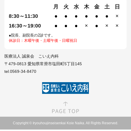
月
火
水
木
金
土
日
8:30～11:30
●
●
●
●
●
●
×
16:30～19:00
●
●
●
×
●
×
×
●院長、副院長の2診です。
休診日：木曜午後・土曜午後・日曜祝日
医療法人 誠泉会 こいえ内科
〒479-0813 愛知県常滑市塩田町5丁目145
tel.0569-34-8470
Copyright © Iryouhoujinseisenkai Koie Naika. All Rights Reserved.