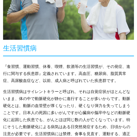
生活習慣病
『食習慣、運動習慣、休養、喫煙、飲酒等の生活習慣が、その発症、進
行に関与する疾患群』定義されています。高血圧、糖尿病、脂質異常
症、高尿酸血症など、以前、成人病と呼ばれていた疾患群です。
生活習慣病はサイレントキラーと呼ばれ、それは自覚症状がほとんどな
いまま、体の中で動脈硬化が静かに進行することが多いからです。動脈
硬化とは、動脈の血管壁が厚くなったり、硬くなり弾力を失ってしまう
ことです。日本人の死因に多いがんですが心臓病や脳卒中などの動脈硬
化に起因した疾患でも、がんとほぼ同じ数の人が亡くなっています。特
にそうした動脈硬化による病気はある日突然発症するため、日頃からの
注意が必要です。生活習慣病には禁煙、食事を見直す、運動する、適正