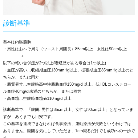
診断基準
基本は内臓脂肪
・男性はおへそ周り（ウエスト周囲長）85cm以上、女性は90cm以上
＋
以下の軽い合併症が2つ以上(喫煙歴がある場合は1つ以上)
・血圧が高い…収縮期血圧130mmHg以上、拡張期血圧85mmHg以上のど
ちらか、または両方
・脂質異常…空腹時高中性脂肪血症150mg/dl以上、低HDLコレステロー
ル血症40mg/dl未満のどちらか、または両方
・高血糖…空腹時血糖値110mg/dl以上
診断基準で、「腹囲: 男性は85cm以上、女性は90cm以上」となっていま
すが、あくまでも目安です。
この基準を達成できなければ食事療法、運動療法が失敗というわけでは
ありません。腹囲を気にしていただき、1cm減るだけでも成功への一歩で
す。