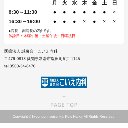
月
火
水
木
金
土
日
8:30～11:30
●
●
●
●
●
●
×
16:30～19:00
●
●
●
×
●
×
×
●院長、副院長の2診です。
休診日：木曜午後・土曜午後・日曜祝日
医療法人 誠泉会 こいえ内科
〒479-0813 愛知県常滑市塩田町5丁目145
tel.0569-34-8470
Copyright © Iryouhoujinseisenkai Koie Naika. All Rights Reserved.