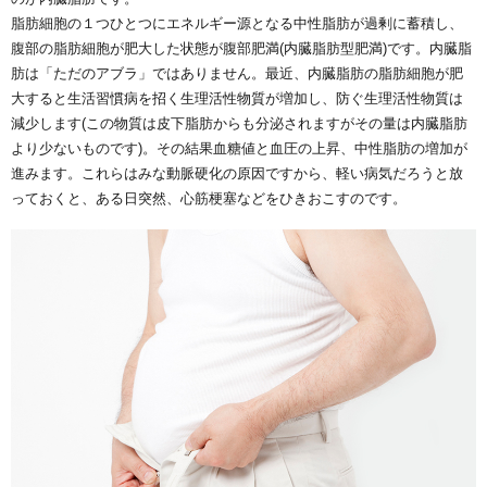
脂肪細胞の１つひとつにエネルギー源となる中性脂肪が過剰に蓄積し、
腹部の脂肪細胞が肥大した状態が腹部肥満(内臓脂肪型肥満)です。内臓脂
肪は「ただのアブラ」ではありません。最近、内臓脂肪の脂肪細胞が肥
大すると生活習慣病を招く生理活性物質が増加し、防ぐ生理活性物質は
減少します(この物質は皮下脂肪からも分泌されますがその量は内臓脂肪
より少ないものです)。その結果血糖値と血圧の上昇、中性脂肪の増加が
進みます。これらはみな動脈硬化の原因ですから、軽い病気だろうと放
っておくと、ある日突然、心筋梗塞などをひきおこすのです。